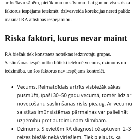
ar locītavu sāpēm, pietūkumu un stīvumu. Lai gan ne visus riska
faktorus iespējams ietekmēt, dzīvesveida korekcijas nereti palīdz
mazināt RA attīstības iespējamību.
Riska faktori, kurus nevar mainīt
RA biežāk tiek konstatēts noteiktās iedzīvotāju grupās.
Saslimšanas iespējamību būtiski ietekmē vecums, dzimums un
iedzimtība, un šos faktorus nav iespējams kontrolēt.
Vecums. Reimatoīdais artrīts visbiežāk sākas
pusmūžā, īpaši 30–50 gadu vecumā, tomēr līdz ar
novecošanu saslimšanas risks pieaug. Ar vecumu
saistītas imūnsistēmas pārmaiņas var palielināt
uzņēmību pret autoimūnām slimībām.
Dzimums. Sievietēm RA diagnosticē aptuveni 2–3
reizes biežāk nekā vīriešiem. Tiek pieļauts, ka