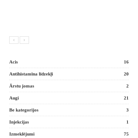
Acis
16
Antihistamīna līdzekļi
20
Ārstu jomas
2
Augi
21
Be kategorijos
3
Injekcijas
1
Izmeklējumi
75