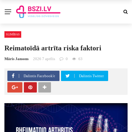
SLIMĪBAS
Reimatoīdā artrīta riska faktori
Māris Jansons
2026 7 aprīlis
0
63
Dalintis Facebook'e
Dalintis Twitter