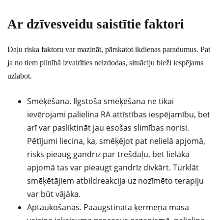
Ar dzīvesveidu saistītie faktori
Daļu riska faktoru var mazināt, pārskatot ikdienas paradumus. Pat
ja no tiem pilnībā izvairīties neizdodas, situāciju bieži iespējams
uzlabot.
Smēķēšana. Ilgstoša smēķēšana ne tikai
ievērojami palielina RA attīstības iespējamību, bet
arī var pasliktināt jau esošas slimības norisi.
Pētījumi liecina, ka, smēķējot pat nelielā apjomā,
risks pieaug gandrīz par trešdaļu, bet lielākā
apjomā tas var pieaugt gandrīz divkārt. Turklāt
smēķētājiem atbildreakcija uz nozīmēto terapiju
var būt vājāka.
Aptaukošanās. Paaugstināta ķermeņa masa