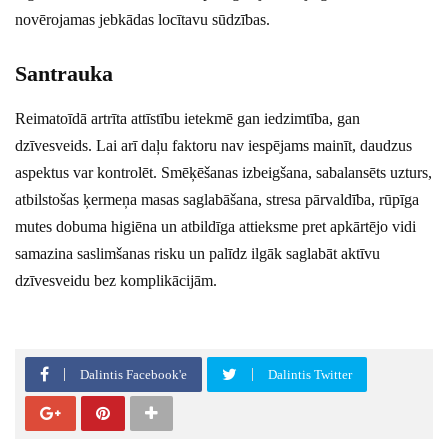
novērojamas jebkādas locītavu sūdzības.
Santrauka
Reimatoīdā artrīta attīstību ietekmē gan iedzimtība, gan
dzīvesveids. Lai arī daļu faktoru nav iespējams mainīt, daudzus
aspektus var kontrolēt. Smēķēšanas izbeigšana, sabalansēts uzturs,
atbilstošas ķermeņa masas saglabāšana, stresa pārvaldība, rūpīga
mutes dobuma higiēna un atbildīga attieksme pret apkārtējo vidi
samazina saslimšanas risku un palīdz ilgāk saglabāt aktīvu
dzīvesveidu bez komplikācijām.
Dalintis Facebook'e
Dalintis Twitter