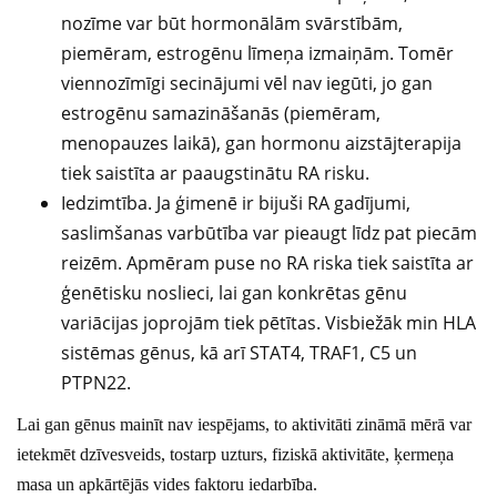
nozīme var būt hormonālām svārstībām,
piemēram, estrogēnu līmeņa izmaiņām. Tomēr
viennozīmīgi secinājumi vēl nav iegūti, jo gan
estrogēnu samazināšanās (piemēram,
menopauzes laikā), gan hormonu aizstājterapija
tiek saistīta ar paaugstinātu RA risku.
Iedzimtība. Ja ģimenē ir bijuši RA gadījumi,
saslimšanas varbūtība var pieaugt līdz pat piecām
reizēm. Apmēram puse no RA riska tiek saistīta ar
ģenētisku noslieci, lai gan konkrētas gēnu
variācijas joprojām tiek pētītas. Visbiežāk min HLA
sistēmas gēnus, kā arī STAT4, TRAF1, C5 un
PTPN22.
Lai gan gēnus mainīt nav iespējams, to aktivitāti zināmā mērā var
ietekmēt dzīvesveids, tostarp uzturs, fiziskā aktivitāte, ķermeņa
masa un apkārtējās vides faktoru iedarbība.