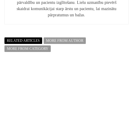
pārvaldību un pacientu izglītošanu. Lielu uzmanību pievērš
skaidrai komunikācijai starp ārstu un pacientu, lai mazinātu
pārpratumus un bažas.
RELATED ARTICLES
MORE FROM AUTHOR
MORE FROM CATEGORY