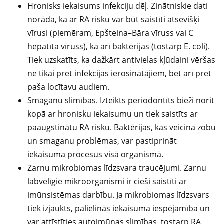
Hronisks iekaisums infekciju dēļ. Zinātniskie dati
norāda, ka ar RA risku var būt saistīti atsevišķi
vīrusi (piemēram, Epšteina–Bāra vīruss vai C
hepatīta vīruss), kā arī baktērijas (tostarp E. coli).
Tiek uzskatīts, ka dažkārt antivielas kļūdaini vēršas
ne tikai pret infekcijas ierosinātājiem, bet arī pret
paša locītavu audiem.
Smaganu slimības. Izteikts periodontīts bieži norit
kopā ar hronisku iekaisumu un tiek saistīts ar
paaugstinātu RA risku. Baktērijas, kas veicina zobu
un smaganu problēmas, var pastiprināt
iekaisuma procesus visā organismā.
Zarnu mikrobiomas līdzsvara traucējumi. Zarnu
labvēlīgie mikroorganismi ir cieši saistīti ar
imūnsistēmas darbību. Ja mikrobiomas līdzsvars
tiek izjaukts, palielinās iekaisuma iespējamība un
var attīstīties autoimūnas slimības, tostarp RA.