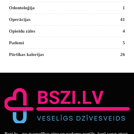
Odontoloģija
1
Operācijas
41
Opioīdu zāles
4
Padomi
5
Pārtikas kalorijas
26
Bszi.lv – tas ir veselības ziņu un padomu portāls, kurā varat atrast