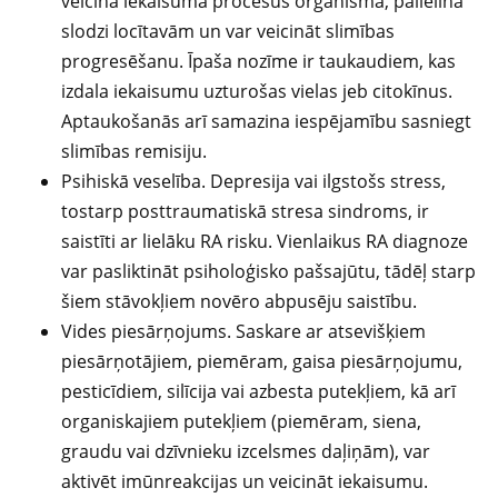
veicina iekaisuma procesus organismā, palielina
slodzi locītavām un var veicināt slimības
progresēšanu. Īpaša nozīme ir taukaudiem, kas
izdala iekaisumu uzturošas vielas jeb citokīnus.
Aptaukošanās arī samazina iespējamību sasniegt
slimības remisiju.
Psihiskā veselība. Depresija vai ilgstošs stress,
tostarp posttraumatiskā stresa sindroms, ir
saistīti ar lielāku RA risku. Vienlaikus RA diagnoze
var pasliktināt psiholoģisko pašsajūtu, tādēļ starp
šiem stāvokļiem novēro abpusēju saistību.
Vides piesārņojums. Saskare ar atsevišķiem
piesārņotājiem, piemēram, gaisa piesārņojumu,
pesticīdiem, silīcija vai azbesta putekļiem, kā arī
organiskajiem putekļiem (piemēram, siena,
graudu vai dzīvnieku izcelsmes daļiņām), var
aktivēt imūnreakcijas un veicināt iekaisumu.