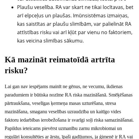
Plaušu veselība. RA var skart ne tikai locītavas, bet
arī elpceļus un plaušas. Imūnsistēmas izmaiņas,
kas saistītas ar plaušu slimībām, var palielināt RA
attīstības risku vai arī kļūt par vienu no faktoriem,
kas veicina slimības sākumu.
Kā mazināt reimatoīdā artrīta
risku?
Lai gan nav iespējams mainīt ne gēnus, ne vecumu, ikdienas
paradumiem ir būtiska nozīme RA riska mazināšanā. Smēķēšanas
pārtraukšana, veselīgas ķermeņa masas uzturēšana, stresa
mazināšana, smaganu veselības uzraudzība un kaitīgo vides
faktoru iedarbības ierobežošana ir svarīgi soļi riska samazināšanai.
Papildus ieteicams pievērst uzmanību zarnu mikrobiomai un
regulāri konsultēties ar ārstu, īpaši gadījumos, ja ģimenē ir RA vai