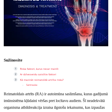
Sužinosite
Riska faktori, kurus nevar mainīt
Ar dzīvesveidu saistītie faktori
Kā mazināt reimatoīdā artrīta risku?
Santrauka
Reimatoīdais artrīts (RA) ir autoimūna saslimšana, kuras gadījumā
imūnsistēma kļūdaini vēršas pret locītavu audiem. Šī neadekvātā
organisma atbildreakcija izraisa ilgstošu iekaisumu, kas izpaužas