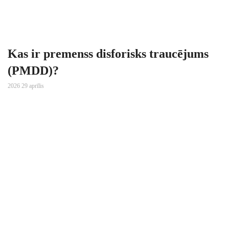
Kas ir premenss disforisks traucējums
(PMDD)?
2026 29 aprīlis