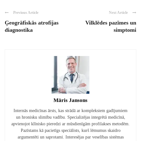
Previous Article
Next Article
Ģeogrāfiskās atrofijas
Vilklēdes pazīmes un
diagnostika
simptomi
Māris Jansons
Internās medicīnas ārsts, kas strādā ar kompleksiem gadījumiem
un hronisku slimību vadību. Specializējas integrētā medicīnā,
apvienojot klīnisko pieredzi ar mūsdienīgām profilakses metodēm.
Pazīstams kā pacietīgs speciālists, kurš lēmumus skaidro
argumentēti un saprotami. Interesējas par veselības sistēmas