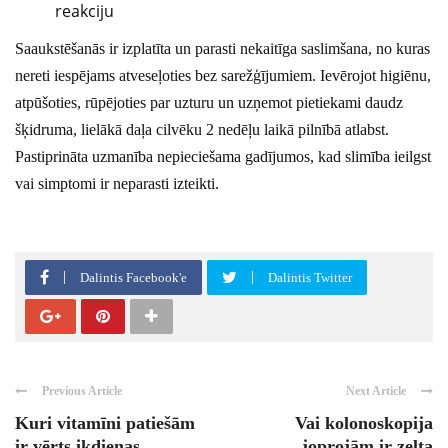
reakciju
Saaukstēšanās ir izplatīta un parasti nekaitīga saslimšana, no kuras
nereti iespējams atveseļoties bez sarežģījumiem. Ievērojot higiēnu,
atpūšoties, rūpējoties par uzturu un uzņemot pietiekami daudz
šķidruma, lielākā daļa cilvēku 2 nedēļu laikā pilnībā atlabst.
Pastiprināta uzmanība nepieciešama gadījumos, kad slimība ieilgst
vai simptomi ir neparasti izteikti.
Dalintis Facebook'e
Dalintis Twitter
Previous Article
Next Article
Kuri vitamīni patiešām
Vai kolonoskopija
ir vērts ikdienas
joprojām ir zelta