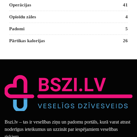
Operācijas
41
Opioīdu zāles
4
Padomi
5
Pārtikas kalorijas
26
Bszi.lv – tas ir veselības ziņu un padomu portāls, kurā varat atrast
noderīgus ieteikumus un uzzināt par iespējamiem veselības
riskiem.