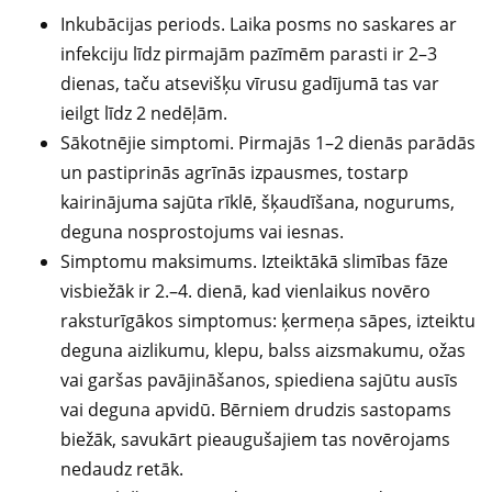
Inkubācijas periods. Laika posms no saskares ar
infekciju līdz pirmajām pazīmēm parasti ir 2–3
dienas, taču atsevišķu vīrusu gadījumā tas var
ieilgt līdz 2 nedēļām.
Sākotnējie simptomi. Pirmajās 1–2 dienās parādās
un pastiprinās agrīnās izpausmes, tostarp
kairinājuma sajūta rīklē, šķaudīšana, nogurums,
deguna nosprostojums vai iesnas.
Simptomu maksimums. Izteiktākā slimības fāze
visbiežāk ir 2.–4. dienā, kad vienlaikus novēro
raksturīgākos simptomus: ķermeņa sāpes, izteiktu
deguna aizlikumu, klepu, balss aizsmakumu, ožas
vai garšas pavājināšanos, spiediena sajūtu ausīs
vai deguna apvidū. Bērniem drudzis sastopams
biežāk, savukārt pieaugušajiem tas novērojams
nedaudz retāk.