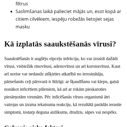
filtrus
Saslimšanas laikā palieciet mājās un, esot kopā ar
citiem cilvēkiem, iespēju robežās lietojiet sejas
masku
Kā izplatās saaukstēšanās vīrusi?
Saaukstēšanās ir augšējo elpceļu infekcija, ko var izraisīt dažādi
vīrusi, visbiežāk rinovīrusi, adenovīrusi un arī koronavīrusi. Kaut
arī norise var nedaudz atšķirties atkarībā no ierosinātāja,
pārnešanās ceļi pārsvarā ir līdzīgi: ar šķaudīšanu vai klepu, gaisā
nonākot inficētiem pilieniem, kā arī ar rokām pieskaroties
piesārņotām virsmām. Pēc inficēšanās vīruss organismā ātri
vairojas un izraisa iekaisuma reakciju, kā rezultātā parādās ierastie
simptomi, tostarp deguna aizlikums, drudzis, sāpes vai nespēks.