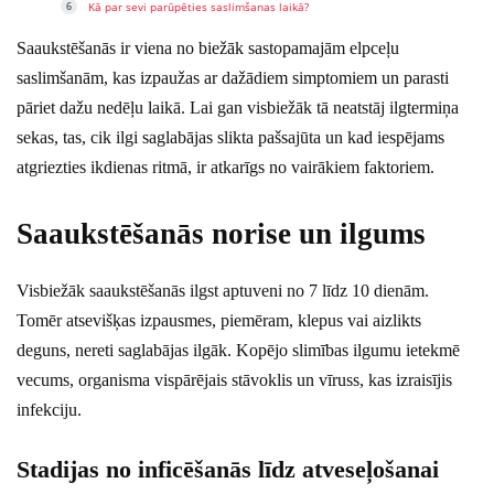
Kā par sevi parūpēties saslimšanas laikā?
Saaukstēšanās ir viena no biežāk sastopamajām elpceļu
saslimšanām, kas izpaužas ar dažādiem simptomiem un parasti
pāriet dažu nedēļu laikā. Lai gan visbiežāk tā neatstāj ilgtermiņa
sekas, tas, cik ilgi saglabājas slikta pašsajūta un kad iespējams
atgriezties ikdienas ritmā, ir atkarīgs no vairākiem faktoriem.
Saaukstēšanās norise un ilgums
Visbiežāk saaukstēšanās ilgst aptuveni no 7 līdz 10 dienām.
Tomēr atsevišķas izpausmes, piemēram, klepus vai aizlikts
deguns, nereti saglabājas ilgāk. Kopējo slimības ilgumu ietekmē
vecums, organisma vispārējais stāvoklis un vīruss, kas izraisījis
infekciju.
Stadijas no inficēšanās līdz atveseļošanai