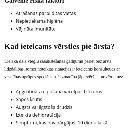
Galvenie riska faktori
Atrašanās pārpildītās vietās
Nepietiekama higiēna
Vājināta imunitāte
Kad ieteicams vērsties pie ārsta?
Lielākā daļa vieglu saaukstēšanās gadījumu pāriet bez ārsta
līdzdalības, tomēr noteiktās situācijās ir ieteicams konsultēties ar
veselības aprūpes speciālistu. Uzmanība jāpievērš, ja novērojams:
Apgrūtināta elpošana vai elpas trūkums
Sāpes krūtīs
Augsts vai ilgstošs drudzis
Izteikta dehidratācija
Simptomi, kas nav pārgājuši 10 dienu laikā