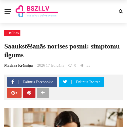
SLIMĪBAS
Saaukstēšanās norises posmi: simptomu
ilgums
Madara Krūmiņa
2026 17 februāris
0
55
Dalintis Facebook'e
Dalintis Twitter