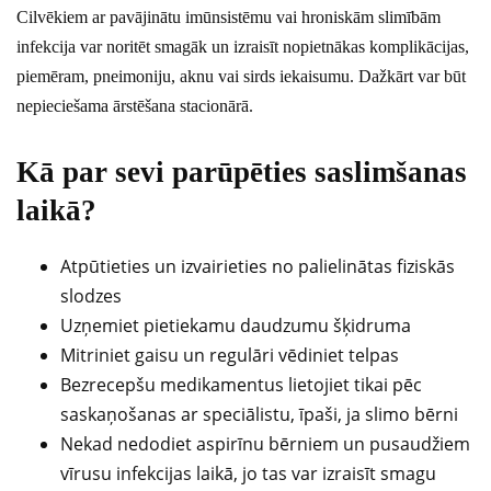
Cilvēkiem ar pavājinātu imūnsistēmu vai hroniskām slimībām
infekcija var noritēt smagāk un izraisīt nopietnākas komplikācijas,
piemēram, pneimoniju, aknu vai sirds iekaisumu. Dažkārt var būt
nepieciešama ārstēšana stacionārā.
Kā par sevi parūpēties saslimšanas
laikā?
Atpūtieties un izvairieties no palielinātas fiziskās
slodzes
Uzņemiet pietiekamu daudzumu šķidruma
Mitriniet gaisu un regulāri vēdiniet telpas
Bezrecepšu medikamentus lietojiet tikai pēc
saskaņošanas ar speciālistu, īpaši, ja slimo bērni
Nekad nedodiet aspirīnu bērniem un pusaudžiem
vīrusu infekcijas laikā, jo tas var izraisīt smagu