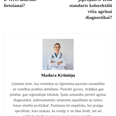
lietošanai?
standarts kolorektālā
vēža agrīnai
diagnostikai?
Madara Krūmiņa
Ģimenes ārste, kas orientējas uz ilgtermiņa pacientu uzraudzību
un veselības pratības attīstīšanu. Pieredzi guvusi, strādājot gan
pilsētas, gan reģionālajās klīnikās. Īpašu uzmanību pievērš agrīnai
diagnostikai, psihosomatisko simptomu atpazīšanai un uztura
lomai slimību profilaksē. Pazīstama kā empātiska, bet prasīga
speciāliste, kura uzskata, ka svarīgi ir ne tikai ārstēt, bet arī