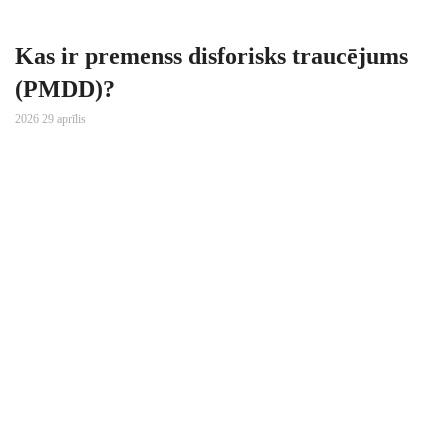
Kas ir premenss disforisks traucējums
(PMDD)?
2026 29 aprīlis