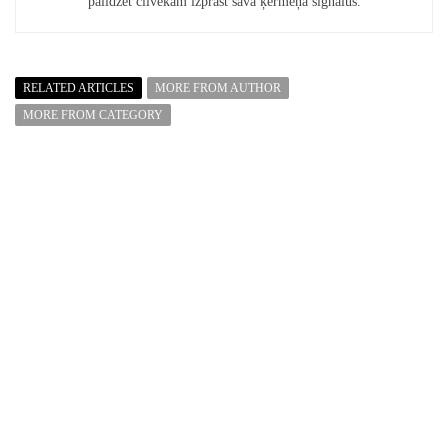
palīdzēt cilvēkam izprast sava ķermeņa signālus.
RELATED ARTICLES
MORE FROM AUTHOR
MORE FROM CATEGORY