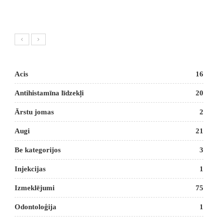
Acis
16
Antihistamīna līdzekļi
20
Ārstu jomas
2
Augi
21
Be kategorijos
3
Injekcijas
1
Izmeklējumi
75
Odontoloģija
1