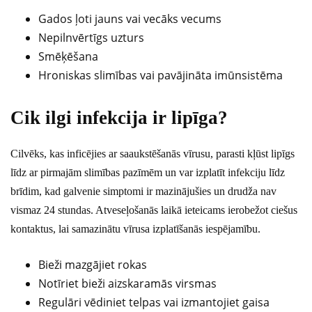
Gados ļoti jauns vai vecāks vecums
Nepilnvērtīgs uzturs
Smēķēšana
Hroniskas slimības vai pavājināta imūnsistēma
Cik ilgi infekcija ir lipīga?
Cilvēks, kas inficējies ar saaukstēšanās vīrusu, parasti kļūst lipīgs
līdz ar pirmajām slimības pazīmēm un var izplatīt infekciju līdz
brīdim, kad galvenie simptomi ir mazinājušies un drudža nav
vismaz 24 stundas. Atveseļošanās laikā ieteicams ierobežot ciešus
kontaktus, lai samazinātu vīrusa izplatīšanās iespējamību.
Bieži mazgājiet rokas
Notīriet bieži aizskaramās virsmas
Regulāri vēdiniet telpas vai izmantojiet gaisa