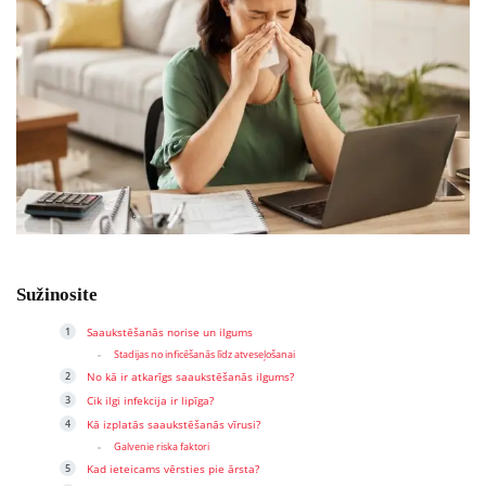
Sužinosite
Saaukstēšanās norise un ilgums
Stadijas no inficēšanās līdz atveseļošanai
No kā ir atkarīgs saaukstēšanās ilgums?
Cik ilgi infekcija ir lipīga?
Kā izplatās saaukstēšanās vīrusi?
Galvenie riska faktori
Kad ieteicams vērsties pie ārsta?