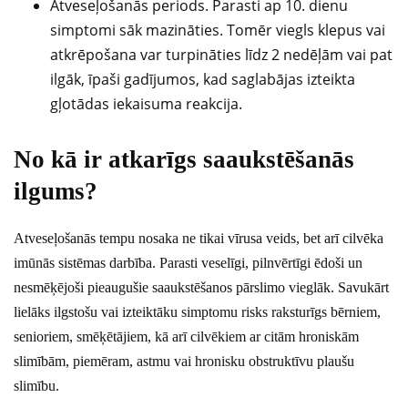
Atveseļošanās periods. Parasti ap 10. dienu
simptomi sāk mazināties. Tomēr viegls klepus vai
atkrēpošana var turpināties līdz 2 nedēļām vai pat
ilgāk, īpaši gadījumos, kad saglabājas izteikta
gļotādas iekaisuma reakcija.
No kā ir atkarīgs saaukstēšanās
ilgums?
Atveseļošanās tempu nosaka ne tikai vīrusa veids, bet arī cilvēka
imūnās sistēmas darbība. Parasti veselīgi, pilnvērtīgi ēdoši un
nesmēķējoši pieaugušie saaukstēšanos pārslimo vieglāk. Savukārt
lielāks ilgstošu vai izteiktāku simptomu risks raksturīgs bērniem,
senioriem, smēķētājiem, kā arī cilvēkiem ar citām hroniskām
slimībām, piemēram, astmu vai hronisku obstruktīvu plaušu
slimību.