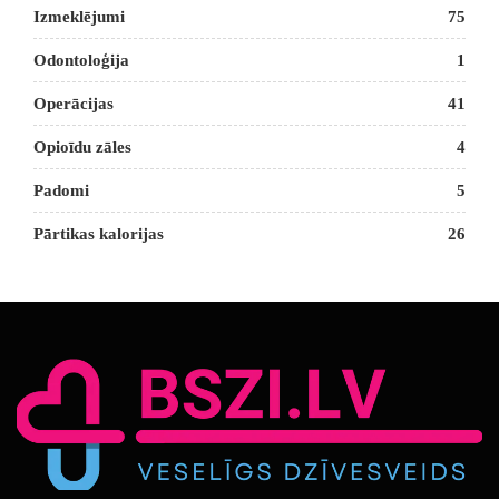
Izmeklējumi
75
Odontoloģija
1
Operācijas
41
Opioīdu zāles
4
Padomi
5
Pārtikas kalorijas
26