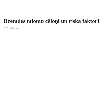
Dzemdes miomu cēloņi un riska faktori
2026 28 aprīlis