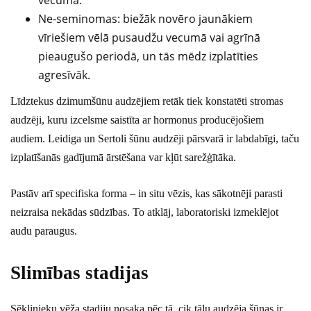
vecumā.
Ne-seminomas: biežāk novēro jaunākiem
vīriešiem vēlā pusaudžu vecumā vai agrīnā
pieaugušo periodā, un tās mēdz izplatīties
agresīvāk.
Līdztekus dzimumšūnu audzējiem retāk tiek konstatēti stromas
audzēji, kuru izcelsme saistīta ar hormonus producējošiem
audiem. Leidiga un Sertoli šūnu audzēji pārsvarā ir labdabīgi, taču
izplatīšanās gadījumā ārstēšana var kļūt sarežģītāka.
Pastāv arī specifiska forma – in situ vēzis, kas sākotnēji parasti
neizraisa nekādas sūdzības. To atklāj, laboratoriski izmeklējot
audu paraugus.
Slimības stadijas
Sēklinieku vēža stadiju nosaka pēc tā, cik tālu audzēja šūnas ir