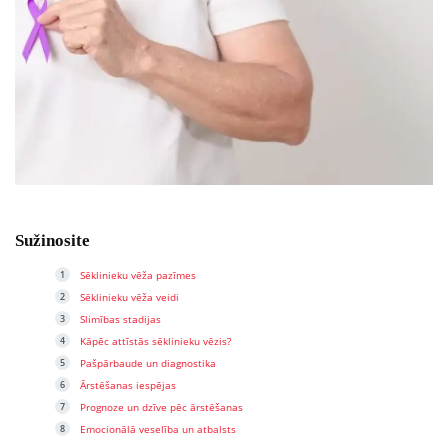
Sužinosite
Sēklinieku vēža pazīmes
Sēklinieku vēža veidi
Slimības stadijas
Kāpēc attīstās sēklinieku vēzis?
Pašpārbaude un diagnostika
Ārstēšanas iespējas
Prognoze un dzīve pēc ārstēšanas
Emocionālā veselība un atbalsts