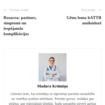
Previous Article
Next Article
Rosacea: pazīmes,
Gēnu loma hATTR
simptomi un
amiloidozē
iespējamās
komplikācijas
Madara Krūmiņa
Ģimenes ārste, kas orientējas uz ilgtermiņa pacientu uzraudzību
un veselības pratības attīstīšanu. Pieredzi guvusi, strādājot gan
pilsētas, gan reģionālajās klīnikās. Īpašu uzmanību pievērš agrīnai