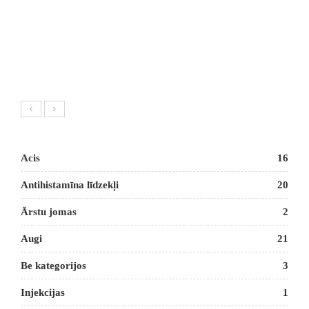
Acis
16
Antihistamīna līdzekļi
20
Ārstu jomas
2
Augi
21
Be kategorijos
3
Injekcijas
1