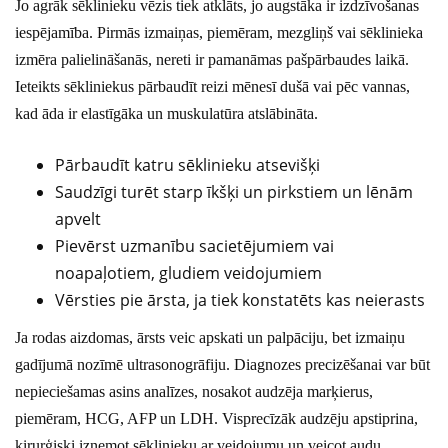
Jo agrāk sēklinieku vēzis tiek atklāts, jo augstāka ir izdzīvošanas
iespējamība. Pirmās izmaiņas, piemēram, mezgliņš vai sēklinieka
izmēra palielināšanās, nereti ir pamanāmas pašpārbaudes laikā.
Ieteikts sēkliniekus pārbaudīt reizi mēnesī dušā vai pēc vannas,
kad āda ir elastīgāka un muskulatūra atslābināta.
Pārbaudīt katru sēklinieku atsevišķi
Saudzīgi turēt starp īkšķi un pirkstiem un lēnām
apvelt
Pievērst uzmanību sacietējumiem vai
noapaļotiem, gludiem veidojumiem
Vērsties pie ārsta, ja tiek konstatēts kas neierasts
Ja rodas aizdomas, ārsts veic apskati un palpāciju, bet izmaiņu
gadījumā nozīmē ultrasonogrāfiju. Diagnozes precizēšanai var būt
nepieciešamas asins analīzes, nosakot audzēja marķierus,
piemēram, HCG, AFP un LDH. Visprecīzāk audzēju apstiprina,
ķirurģiski izņemot sēklinieku ar veidojumu un veicot audu