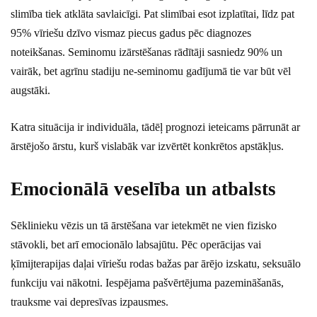
slimība tiek atklāta savlaicīgi. Pat slimībai esot izplatītai, līdz pat
95% vīriešu dzīvo vismaz piecus gadus pēc diagnozes
noteikšanas. Seminomu izārstēšanas rādītāji sasniedz 90% un
vairāk, bet agrīnu stadiju ne-seminomu gadījumā tie var būt vēl
augstāki.
Katra situācija ir individuāla, tādēļ prognozi ieteicams pārrunāt ar
ārstējošo ārstu, kurš vislabāk var izvērtēt konkrētos apstākļus.
Emocionālā veselība un atbalsts
Sēklinieku vēzis un tā ārstēšana var ietekmēt ne vien fizisko
stāvokli, bet arī emocionālo labsajūtu. Pēc operācijas vai
ķīmijterapijas daļai vīriešu rodas bažas par ārējo izskatu, seksuālo
funkciju vai nākotni. Iespējama pašvērtējuma pazemināšanās,
trauksme vai depresīvas izpausmes.