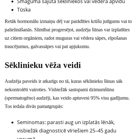
Smaguma sajūta sēkliniekos vai vēdera apvidū
Tūska
Retāk hormonālu izmaiņu dēļ var parādīties krūšu jutīgums vai to
palielināšanās. Slimībai progresējot, audzēja šūnas var izplatīties
uz citiem orgāniem, radot muguras vai vēdera sāpes, elpošanas
traucējumus, galvassāpes vai pat apjukumu.
Sēklinieku vēža veidi
Audzēja paveids ir atkarīgs no tā, kuras sēklinieku šūnas sāk
nekontrolēti vairoties. Visbiežāk sastopami dzimumšūnu
(spermatogēno) audzēji, kas veido aptuveni 95% visu gadījumu.
Tos iedala divās pamatgrupās:
Seminomas: parasti aug un izplatās lēnāk,
visbiežāk diagnosticē vīriešiem 25–45 gadu