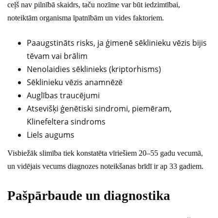
ceļš nav pilnībā skaidrs, taču nozīme var būt iedzimtībai,
noteiktām organisma īpatnībām un vides faktoriem.
Paaugstināts risks, ja ģimenē sēklinieku vēzis bijis
tēvam vai brālim
Nenolaidies sēklinieks (kriptorhisms)
Sēklinieku vēzis anamnēzē
Auglības traucējumi
Atsevišķi ģenētiski sindromi, piemēram,
Klinefeltera sindroms
Liels augums
Visbiežāk slimība tiek konstatēta vīriešiem 20–55 gadu vecumā,
un vidējais vecums diagnozes noteikšanas brīdī ir ap 33 gadiem.
Pašpārbaude un diagnostika