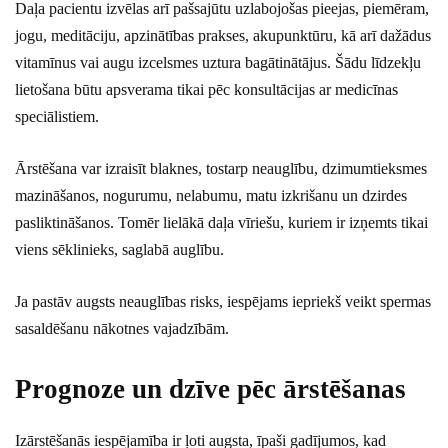
Daļa pacientu izvēlas arī pašsajūtu uzlabojošas pieejas, piemēram,
jogu, meditāciju, apzinātības prakses, akupunktūru, kā arī dažādus
vitamīnus vai augu izcelsmes uztura bagātinātājus. Šādu līdzekļu
lietošana būtu apsverama tikai pēc konsultācijas ar medicīnas
speciālistiem.
Ārstēšana var izraisīt blaknes, tostarp neauglību, dzimumtieksmes
mazināšanos, nogurumu, nelabumu, matu izkrišanu un dzirdes
pasliktināšanos. Tomēr lielākā daļa vīriešu, kuriem ir izņemts tikai
viens sēklinieks, saglabā auglību.
Ja pastāv augsts neauglības risks, iespējams iepriekš veikt spermas
sasaldēšanu nākotnes vajadzībām.
Prognoze un dzīve pēc ārstēšanas
Izārstēšanās iespējamība ir ļoti augsta, īpaši gadījumos, kad