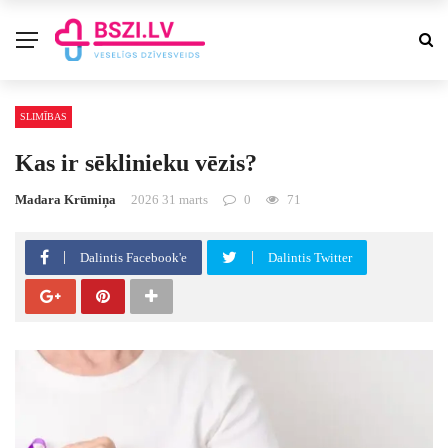
SLIMĪBAS
Kas ir sēklinieku vēzis?
Madara Krūmiņa
2026 31 marts
0
71
Dalintis Facebook'e
Dalintis Twitter