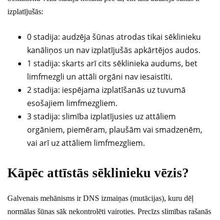
izplatījušās:
0 stadija: audzēja šūnas atrodas tikai sēklinieku
kanāliņos un nav izplatījušās apkārtējos audos.
1 stadija: skarts arī cits sēklinieka audums, bet
limfmezgli un attāli orgāni nav iesaistīti.
2 stadija: iespējama izplatīšanās uz tuvumā
esošajiem limfmezgliem.
3 stadija: slimība izplatījusies uz attāliem
orgāniem, piemēram, plaušām vai smadzenēm,
vai arī uz attāliem limfmezgliem.
Kāpēc attīstās sēklinieku vēzis?
Galvenais mehānisms ir DNS izmaiņas (mutācijas), kuru dēļ
normālas šūnas sāk nekontrolēti vairoties. Precīzs slimības rašanās