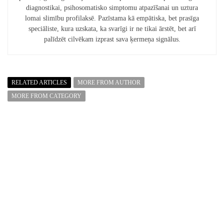
diagnostikai, psihosomatisko simptomu atpazīšanai un uztura
lomai slimību profilaksē. Pazīstama kā empātiska, bet prasīga
speciāliste, kura uzskata, ka svarīgi ir ne tikai ārstēt, bet arī
palīdzēt cilvēkam izprast sava ķermeņa signālus.
RELATED ARTICLES
MORE FROM AUTHOR
MORE FROM CATEGORY