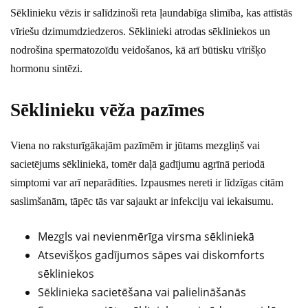
Sēklinieku vēzis ir salīdzinoši reta ļaundabīga slimība, kas attīstās
vīriešu dzimumdziedzeros. Sēklinieki atrodas sēkliniekos un
nodrošina spermatozoīdu veidošanos, kā arī būtisku vīrišķo
hormonu sintēzi.
Sēklinieku vēža pazīmes
Viena no raksturīgākajām pazīmēm ir jūtams mezgliņš vai
sacietējums sēkliniekā, tomēr daļā gadījumu agrīnā periodā
simptomi var arī neparādīties. Izpausmes nereti ir līdzīgas citām
saslimšanām, tāpēc tās var sajaukt ar infekciju vai iekaisumu.
Mezgls vai nevienmērīga virsma sēkliniekā
Atsevišķos gadījumos sāpes vai diskomforts
sēkliniekos
Sēklinieka sacietēšana vai palielināšanās