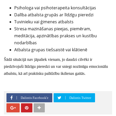
Psihologa vai psihoterapeita konsultācijas
Dalība atbalsta grupās ar līdzīgu pieredzi
Tuvinieku vai ģimenes atbalsts
Stresa mazināšanas pieejas, piemēram,
meditācija, apzinātības prakses un kustību
nodarbības
Atbalsta grupas tiešsaistē vai klātienē
Šādā situācijā nav jāpaliek vienam, jo daudzi cilvēki ir
piedzīvojuši līdzīgu pieredzi un var sniegt nozīmīgu emocionālu
atbalstu, kā arī praktisku palīdzību ikdienas gaitās.
Dalintis Facebook'e
Dalintis Twitter