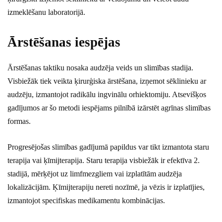
izmeklēšanu laboratorijā.
Ārstēšanas iespējas
Ārstēšanas taktiku nosaka audzēja veids un slimības stadija.
Visbiežāk tiek veikta ķirurģiska ārstēšana, izņemot sēklinieku ar
audzēju, izmantojot radikālu ingvinālu orhiektomiju. Atsevišķos
gadījumos ar šo metodi iespējams pilnībā izārstēt agrīnas slimības
formas.
Progresējošas slimības gadījumā papildus var tikt izmantota staru
terapija vai ķīmijterapija. Staru terapija visbiežāk ir efektīva 2.
stadijā, mērķējot uz limfmezgliem vai izplatītām audzēja
lokalizācijām. Ķīmijterapiju nereti nozīmē, ja vēzis ir izplatījies,
izmantojot specifiskas medikamentu kombinācijas.