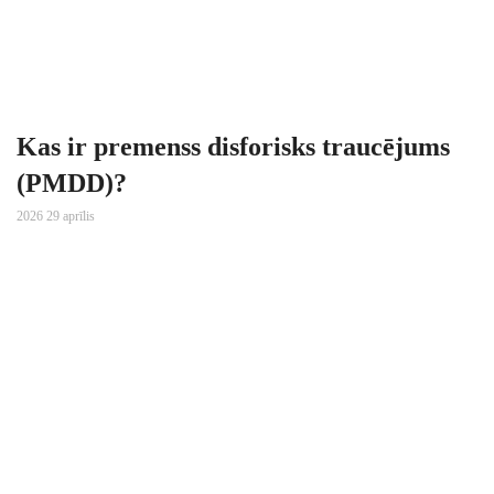
Kas ir premenss disforisks traucējums
(PMDD)?
2026 29 aprīlis