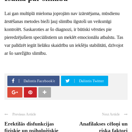
Lai gan multiplā mieloma joprojām nav izārstējama, mūsdienu
ārstēšanas metodes bieži ļauj slimību ilgstoši un veiksmīgi
kontrolēt. Saskaroties ar šo diagnozi, ir būtiski vērsties pie
pieredzējušiem speciālistiem un meklēt emocionālu atbalstu. Tas
var palīdzēt iegūt lielāku skaidrību un iekšēju stabilitāti, dzīvojot
ar šo sarežģīto slimību.
Dalintis Facebook'e
Dalintis Twitter
Previous Article
Next Article
Erektilās disfunkcijas
Anafilakses cēloņi un
fiziskie un psiholoģiskie
riska faktori