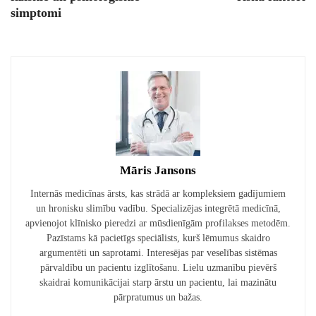
simptomi
Māris Jansons
Internās medicīnas ārsts, kas strādā ar kompleksiem gadījumiem
un hronisku slimību vadību. Specializējas integrētā medicīnā,
apvienojot klīnisko pieredzi ar mūsdienīgām profilakses metodēm.
Pazīstams kā pacietīgs speciālists, kurš lēmumus skaidro
argumentēti un saprotami. Interesējas par veselības sistēmas
pārvaldību un pacientu izglītošanu. Lielu uzmanību pievērš
skaidrai komunikācijai starp ārstu un pacientu, lai mazinātu
pārpratumus un bažas.