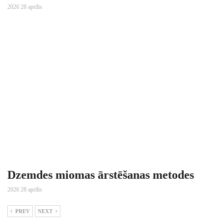
2026 28 aprīlis
Dzemdes miomas ārstēšanas metodes
2026 28 aprīlis
PREV
NEXT