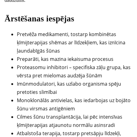
daudzums.
Ārstēšanas iespējas
Pretvēža medikamenti, tostarp kombinētas
ķīmijterapijas shēmas ar līdzekļiem, kas iznīcina
ļaundabīgās šūnas
Preparāti, kas mazina iekaisuma procesus
Proteasomu inhibitori – specifiska zāļu grupa, kas
vērsta pret mielomas audzēja šūnām
Imūnmodulatori, kas uzlabo organisma spēju
pretoties slimībai
Monoklonālās antivielas, kas iedarbojas uz bojāto
šūnu virsmas antigēniem
Cilmes šūnu transplantācija, lai pēc intensīvas
ķīmijterapijas atjaunotu normālu asinsradi
Atbalstoša terapija, tostarp pretsāpju līdzekļi,