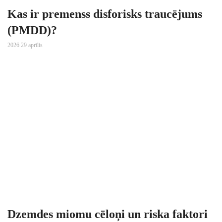
Kas ir premenss disforisks traucējums
(PMDD)?
2026 29 aprīlis
Dzemdes miomu cēloņi un riska faktori