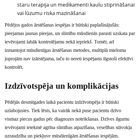
staru terapija un medikamenti kaulu stiprināšanai
vai lūzumu riska mazināšanai
Pēdējos gados ārstēšanas iespējas ir būtiski paplašinājušās:
pieejamas jaunas pieejas, un slimību mūsdienās parasti uzskata par
ievērojami labāk kontrolējamu nekā iepriekš. Tomēr, arī
izmantojot mūsdienīgas ārstēšanas metodes, multiplā mieloma
joprojām nav izārstējama, taču to nereti iespējams ilgstoši efektīvi
kontrolēt.
Izdzīvotspēja un komplikācijas
Pēdējās desmitgades laikā pacientu izdzīvotspēja ir būtiski
uzlabojusies. Tiek lēsts, ka vairāk nekā puse pacientu dzīvo
vismaz piecus gadus pēc diagnozes noteikšanas. Dzīves ilgumu
ievērojami ietekmē agrīna slimības atpazīšana, veselības stāvokļa
uzraudzība un piekļuve mūsdienīgām ārstēšanas iespējām.