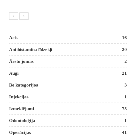
Acis
16
Antihistamīna līdzekļi
20
Ārstu jomas
2
Augi
21
Be kategorijos
3
Injekcijas
1
Izmeklējumi
75
Odontoloģija
1
Operācijas
41