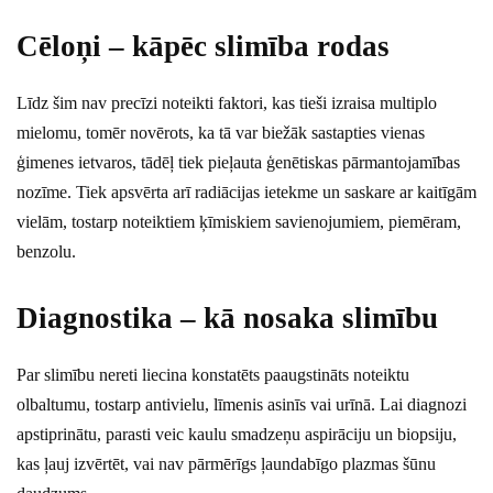
Cēloņi – kāpēc slimība rodas
Līdz šim nav precīzi noteikti faktori, kas tieši izraisa multiplo
mielomu, tomēr novērots, ka tā var biežāk sastapties vienas
ģimenes ietvaros, tādēļ tiek pieļauta ģenētiskas pārmantojamības
nozīme. Tiek apsvērta arī radiācijas ietekme un saskare ar kaitīgām
vielām, tostarp noteiktiem ķīmiskiem savienojumiem, piemēram,
benzolu.
Diagnostika – kā nosaka slimību
Par slimību nereti liecina konstatēts paaugstināts noteiktu
olbaltumu, tostarp antivielu, līmenis asinīs vai urīnā. Lai diagnozi
apstiprinātu, parasti veic kaulu smadzeņu aspirāciju un biopsiju,
kas ļauj izvērtēt, vai nav pārmērīgs ļaundabīgo plazmas šūnu