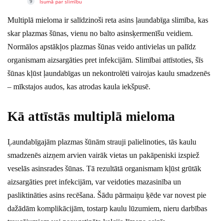
Īsumā par slimību
Multiplā mieloma ir salīdzinoši reta asins ļaundabīga slimība, kas
skar plazmas šūnas, vienu no balto asinsķermenīšu veidiem.
Normālos apstākļos plazmas šūnas veido antivielas un palīdz
organismam aizsargāties pret infekcijām. Slimībai attīstoties, šīs
šūnas kļūst ļaundabīgas un nekontrolēti vairojas kaulu smadzenēs
– mīkstajos audos, kas atrodas kaula iekšpusē.
Kā attīstās multiplā mieloma
Ļaundabīgajām plazmas šūnām strauji palielinoties, tās kaulu
smadzenēs aizņem arvien vairāk vietas un pakāpeniski izspiež
veselās asinsrades šūnas. Tā rezultātā organismam kļūst grūtāk
aizsargāties pret infekcijām, var veidoties mazasinība un
pasliktināties asins recēšana. Šādu pārmaiņu ķēde var novest pie
dažādām komplikācijām, tostarp kaulu lūzumiem, nieru darbības