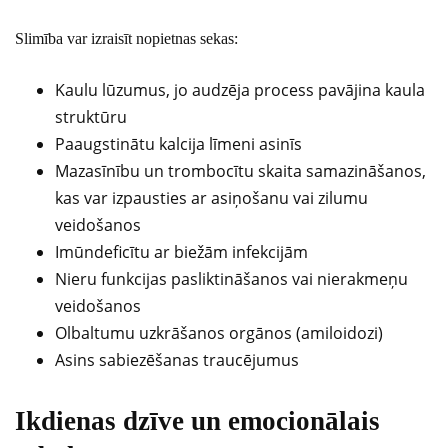
Slimība var izraisīt nopietnas sekas:
Kaulu lūzumus, jo audzēja process pavājina kaula
struktūru
Paaugstinātu kalcija līmeni asinīs
Mazasīnību un trombocītu skaita samazināšanos,
kas var izpausties ar asiņošanu vai zilumu
veidošanos
Imūndeficītu ar biežām infekcijām
Nieru funkcijas pasliktināšanos vai nierakmeņu
veidošanos
Olbaltumu uzkrāšanos orgānos (amiloidozi)
Asins sabiezēšanas traucējumus
Ikdienas dzīve un emocionālais