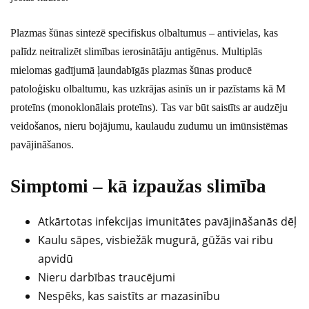
Plazmas šūnas sintezē specifiskus olbaltumus – antivielas, kas
palīdz neitralizēt slimības ierosinātāju antigēnus. Multiplās
mielomas gadījumā ļaundabīgās plazmas šūnas producē
patoloģisku olbaltumu, kas uzkrājas asinīs un ir pazīstams kā M
proteīns (monoklonālais proteīns). Tas var būt saistīts ar audzēju
veidošanos, nieru bojājumu, kaulaudu zudumu un imūnsistēmas
pavājināšanos.
Simptomi – kā izpaužas slimība
Atkārtotas infekcijas imunitātes pavājināšanās dēļ
Kaulu sāpes, visbiežāk mugurā, gūžās vai ribu
apvidū
Nieru darbības traucējumi
Nespēks, kas saistīts ar mazasinību