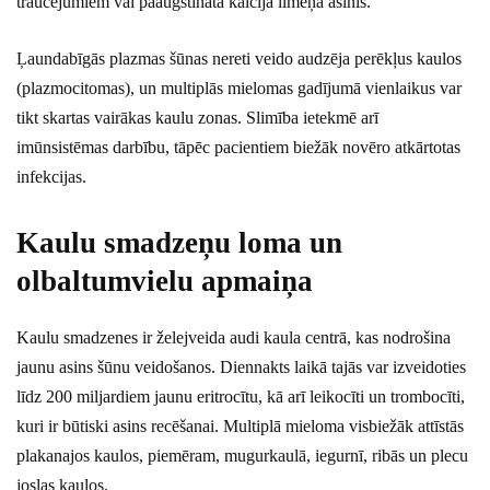
traucējumiem vai paaugstināta kalcija līmeņa asinīs.
Ļaundabīgās plazmas šūnas nereti veido audzēja perēkļus kaulos
(plazmocitomas), un multiplās mielomas gadījumā vienlaikus var
tikt skartas vairākas kaulu zonas. Slimība ietekmē arī
imūnsistēmas darbību, tāpēc pacientiem biežāk novēro atkārtotas
infekcijas.
Kaulu smadzeņu loma un
olbaltumvielu apmaiņa
Kaulu smadzenes ir želejveida audi kaula centrā, kas nodrošina
jaunu asins šūnu veidošanos. Diennakts laikā tajās var izveidoties
līdz 200 miljardiem jaunu eritrocītu, kā arī leikocīti un trombocīti,
kuri ir būtiski asins recēšanai. Multiplā mieloma visbiežāk attīstās
plakanajos kaulos, piemēram, mugurkaulā, iegurnī, ribās un plecu
joslas kaulos.