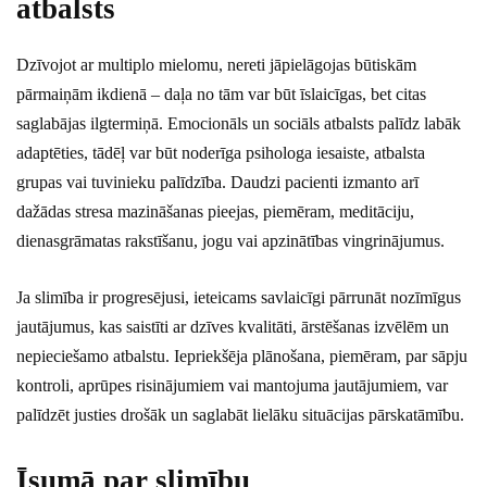
atbalsts
Dzīvojot ar multiplo mielomu, nereti jāpielāgojas būtiskām
pārmaiņām ikdienā – daļa no tām var būt īslaicīgas, bet citas
saglabājas ilgtermiņā. Emocionāls un sociāls atbalsts palīdz labāk
adaptēties, tādēļ var būt noderīga psihologa iesaiste, atbalsta
grupas vai tuvinieku palīdzība. Daudzi pacienti izmanto arī
dažādas stresa mazināšanas pieejas, piemēram, meditāciju,
dienasgrāmatas rakstīšanu, jogu vai apzinātības vingrinājumus.
Ja slimība ir progresējusi, ieteicams savlaicīgi pārrunāt nozīmīgus
jautājumus, kas saistīti ar dzīves kvalitāti, ārstēšanas izvēlēm un
nepieciešamo atbalstu. Iepriekšēja plānošana, piemēram, par sāpju
kontroli, aprūpes risinājumiem vai mantojuma jautājumiem, var
palīdzēt justies drošāk un saglabāt lielāku situācijas pārskatāmību.
Īsumā par slimību