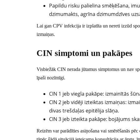
Papildu risku palielina smēķēšana, i
dzimumakts, agrīna dzimumdzīves uzs
Lai gan CPV infekcija ir izplatīta un nereti izzūd spo
izmaiņas.
CIN simptomi un pakāpes
Visbiežāk CIN nerada jūtamus simptomus un nav speci
īpaši nozīmīgi.
CIN 1 jeb viegla pakāpe: izmainītās šūn
CIN 2 jeb vidēji izteiktas izmaiņas: iz
divas trešdaļas epitēlija slāņa.
CIN 3 jeb izteikta pakāpe: bojājums skar
Reizēm var parādīties asiņošana vai smērēšanās pēc 
tāpēc šādā situācijā ieteicama konsultācija ar ārstu, 