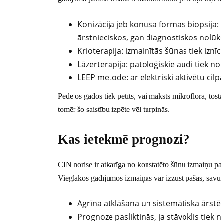
Konizācija jeb konusa formas biopsija
ārstnieciskos, gan diagnostiskos nolūk
Krioterapija: izmainītās šūnas tiek izn
Lāzerterapija: patoloģiskie audi tiek no
LEEP metode: ar elektriski aktivētu cil
Pēdējos gados tiek pētīts, vai maksts mikroflora, to
tomēr šo saistību izpēte vēl turpinās.
Kas ietekmē prognozi?
CIN norise ir atkarīga no konstatēto šūnu izmaiņu pak
Vieglākos gadījumos izmaiņas var izzust pašas, savukā
Agrīna atklāšana un sistemātiska ārstēš
Prognoze pasliktinās, ja stāvoklis tiek 