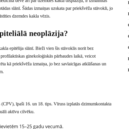
edicīnā dēvē arī par dzemdes kakla displāziju, ir izmainītas
tādas slānī. Šādas izmaiņas uzskata par priekšvēža stāvokli, jo
īstīties dzemdes kakla vēzis.
iteliālā neoplāzija?
a epitēlija slānī. Bieži vien šis stāvoklis norit bez
 profilaktiskas ginekoloģiskās pārbaudes laikā, veicot
cēta kā priekšvēža izmaiņa, jo bez savlaicīgas atklāšanas un
am.
 (CPV), īpaši 16. un 18. tips. Vīruss izplatās dzimumkontakta
uāli aktīvu cilvēku.
 sievietēm 15–25 gadu vecumā.