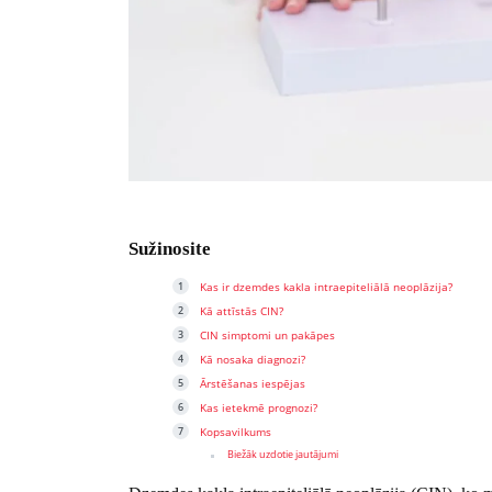
Sužinosite
Kas ir dzemdes kakla intraepiteliālā neoplāzija?
Kā attīstās CIN?
CIN simptomi un pakāpes
Kā nosaka diagnozi?
Ārstēšanas iespējas
Kas ietekmē prognozi?
Kopsavilkums
Biežāk uzdotie jautājumi