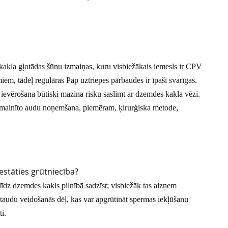
 kakla gļotādas šūnu izmaiņas, kuru visbiežākais iemesls ir CPV
miem, tādēļ regulāras Pap uztriepes pārbaudes ir īpaši svarīgas.
ievērošana būtiski mazina risku saslimt ar dzemdes kakla vēzi.
 izmainīto audu noņemšana, piemēram, ķirurģiska metode,
estāties grūtniecība?
īdz dzemdes kakls pilnībā sadzīst; visbiežāk tas aizņem
ētaudu veidošanās dēļ, kas var apgrūtināt spermas iekļūšanu
i.