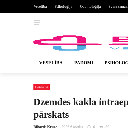
Veselība
Psiholoģija
Odontoloģija
Svara samaz
VESELĪBA
PADOMI
PSIHOLOĢ
SLIMĪBAS
Dzemdes kakla intraepi
pārskats
Rihards Krūze
2026 6 aprīlis
0
80