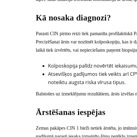
Kā nosaka diagnozi?
Parasti CIN pirmo reizi tiek pamanīta profilaktiskā 
Precizēšanai ārsts var nozīmēt kolposkopiju, kas ir
laikā tiek izvērtēts, vai nepieciešams paņemt biopsiju
Kolposkopija palīdz novērtēt iekaisumu
Atsevišķos gadījumos tiek veikts arī CP
noteiktu augsta riska vīrusa tipus.
Balstoties uz izmeklējumu rezultātiem, ārsts izvēlas 
Ārstēšanas iespējas
Zemas pakāpes CIN 1 bieži netiek ārstēta, jo imūnsis
gadījumā parasti iesaka izmainīto šūnu perēkļu izņe