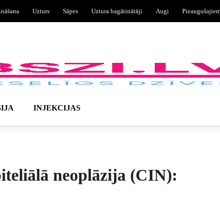
ināšana
Uzturs
Sāpes
Uztura bagātinātāji
Augi
Pieaugušajie
IJA
INJEKCIJAS
teliālā neoplāzija (CIN):