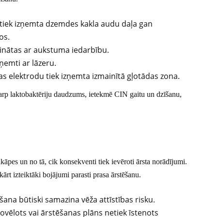
: tiek izņemta dzemdes kakla audu daļa gan
os.
īcinātas ar aukstuma iedarbību.
ņemti ar lāzeru.
pas elektrodu tiek izņemta izmainītā gļotādas zona.
starp laktobaktēriju daudzums, ietekmē CIN gaitu un dzīšanu,
āpes un no tā, cik konsekventi tiek ievēroti ārsta norādījumi.
rt izteiktāki bojājumi parasti prasa ārstēšanu.
ana būtiski samazina vēža attīstības risku.
novēlots vai ārstēšanas plāns netiek īstenots