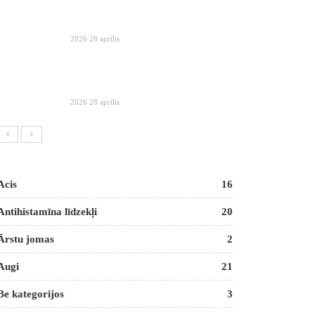
2026 28 aprīlis
2026 28 aprīlis
Acis
16
Antihistamīna līdzekļi
20
Ārstu jomas
2
Augi
21
Be kategorijos
3