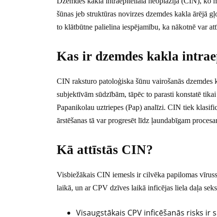
Dzemdes kakla intraepiteliālā neoplāzija (CIN), ko m
šūnas jeb struktūras novirzes dzemdes kakla ārējā gļo
to klātbūtne palielina iespējamību, ka nākotnē var att
Kas ir dzemdes kakla intraep
CIN raksturo patoloģiska šūnu vairošanās dzemdes kakl
subjektīvām sūdzībām, tāpēc to parasti konstatē tikai
Papanikolau uztriepes (Pap) analīzi. CIN tiek klasifi
ārstēšanas tā var progresēt līdz ļaundabīgam proces
Kā attīstās CIN?
Visbiežākais CIN iemesls ir cilvēka papilomas vīruss
laikā, un ar CPV dzīves laikā inficējas liela daļa seks
Visaugstākais CPV inficēšanās risks ir