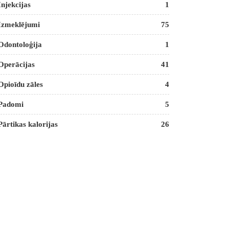
Injekcijas
1
Izmeklējumi
75
Odontoloģija
1
Operācijas
41
Opioīdu zāles
4
Padomi
5
Pārtikas kalorijas
26