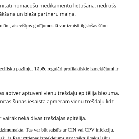
munitāti nomācošu medikamentu lietošana, nedrošs
ākšana un bieža partneru maiņa.
ntāni, atsevišķos gadījumos tā var izraisīt ilgstošas šūnu
fisku pazīmju. Tāpēc regulāri profilaktiskie izmeklējumi ir
as aptver aptuveni vienu trešdaļu epitēlija biezuma.
mainītās šūnas iesaista apmēram vienu trešdaļu līdz
 vairāk nekā divas trešdaļas epitēlija.
dzimumakta. Tas var būt saistīts ar CIN vai CPV infekciju,
īpaši, ja Pap uztriepes izmeklējums nav veikts ilgāku laiku.