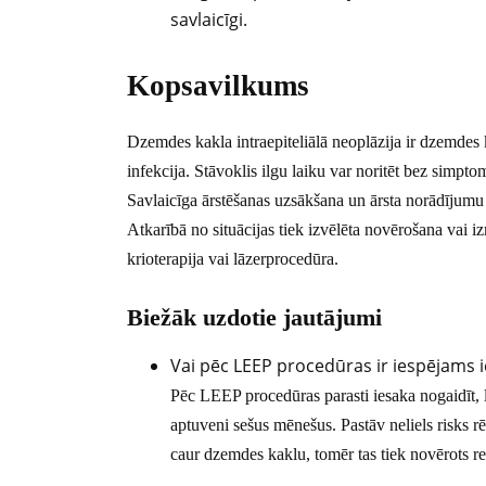
savlaicīgi.
Kopsavilkums
Dzemdes kakla intraepiteliālā neoplāzija ir dzemdes
infekcija. Stāvoklis ilgu laiku var noritēt bez simpto
Savlaicīga ārstēšanas uzsākšana un ārsta norādījumu 
Atkarībā no situācijas tiek izvēlēta novērošana vai
krioterapija vai lāzerprocedūra.
Biežāk uzdotie jautājumi
Vai pēc LEEP procedūras ir iespējams i
Pēc LEEP procedūras parasti iesaka nogaidīt, l
aptuveni sešus mēnešus. Pastāv neliels risks r
caur dzemdes kaklu, tomēr tas tiek novērots ret