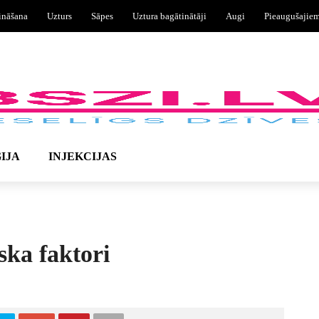
ināšana
Uzturs
Sāpes
Uztura bagātinātāji
Augi
Pieaugušajie
IJA
INJEKCIJAS
ska faktori