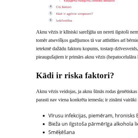
Košļājamu maisījumu (beteles) lietošana
Citi faktori
Kādi ir agrīnie simptomi?
Izdzīvotība
Aknu vēzis ir klīniski sarežģīta un nereti ilgstoši 
tomēr atsevišķos gadījumos tā var attīstīties arī bēr
ietekmē dažādu faktoru kopums, tostarp dzīvesveids
pieaugušajiem ir primārs aknu vēzis (hepatocelulāra
Kādi ir riska faktori?
Aknu vēzis veidojas, ja aknu šūnās rodas ģenētiskas
parasti nav viena konkrēta iemesla; ir zināmi vairāki 
Vīrusu infekcijas, piemēram, hronisks 
Bieža un ilgstoša pārmērīga alkohola l
Smēķēšana