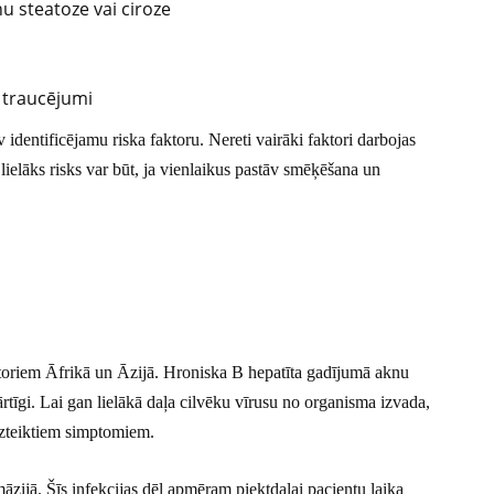
u steatoze vai ciroze
 traucējumi
av identificējamu riska faktoru. Nereti vairāki faktori darbojas
 lielāks risks var būt, ja vienlaikus pastāv smēķēšana un
faktoriem Āfrikā un Āzijā. Hroniska B hepatīta gadījumā aknu
ārtīgi. Lai gan lielākā daļa cilvēku vīrusu no organisma izvada,
 izteiktiem simptomiem.
āzijā. Šīs infekcijas dēļ apmēram piektdaļai pacientu laika