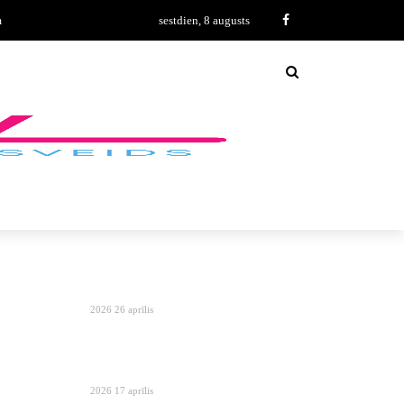
m
sestdien, 8 augusts
2026 26 aprīlis
2026 17 aprīlis