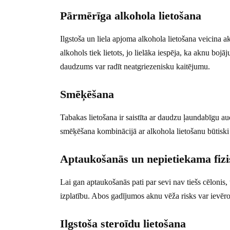
Pārmērīga alkohola lietošana
Ilgstoša un liela apjoma alkohola lietošana veicina a
alkohols tiek lietots, jo lielāka iespēja, ka aknu b
daudzums var radīt neatgriezenisku kaitējumu.
Smēķēšana
Tabakas lietošana ir saistīta ar daudzu ļaundabīgu au
smēķēšana kombinācijā ar alkohola lietošanu būtiski
Aptaukošanās un nepietiekama fizis
Lai gan aptaukošanās pati par sevi nav tiešs cēlonis, t
izplatību. Abos gadījumos aknu vēža risks var ievēroj
Ilgstoša steroīdu lietošana