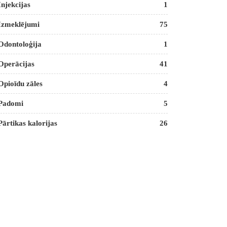
Injekcijas
1
Izmeklējumi
75
Odontoloģija
1
Operācijas
41
Opioīdu zāles
4
Padomi
5
Pārtikas kalorijas
26