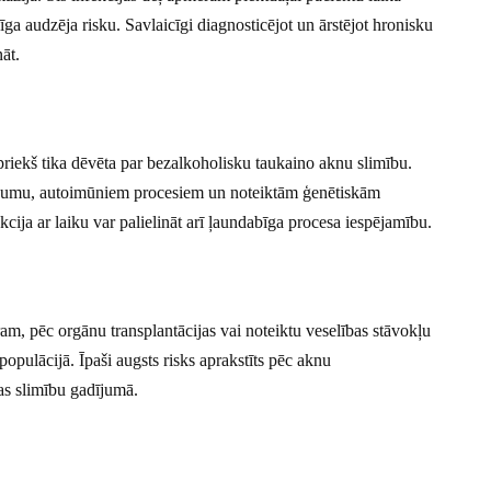
abīga audzēja risku. Savlaicīgi diagnosticējot un ārstējot hronisku
āt.
priekš tika dēvēta par bezalkoholisku taukaino aknu slimību.
kaisumu, autoimūniem procesiem un noteiktām ģenētiskām
kcija ar laiku var palielināt arī ļaundabīga procesa iespējamību.
, pēc orgānu transplantācijas vai noteiktu veselības stāvokļu
populācijā. Īpaši augsts risks aprakstīts pēc aknu
mas slimību gadījumā.