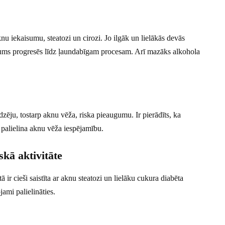
knu iekaisumu, steatozi un cirozi. Jo ilgāk un lielākās devās
ojājums progresēs līdz ļaundabīgam procesam. Arī mazāks alkohola
dzēju, tostarp aknu vēža, riska pieaugumu. Ir pierādīts, ka
 palielina aknu vēža iespējamību.
kā aktivitāte
ā ir cieši saistīta ar aknu steatozi un lielāku cukura diabēta
ami palielināties.