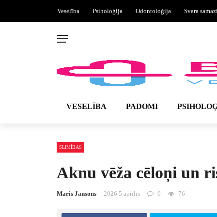
Veselība
Psiholoģija
Odontoloģija
Svara samaz
VESELĪBA
PADOMI
PSIHOLOĢ
SLIMĪBAS
Aknu vēža cēloņi un ri
Māris Jansons
2026 5 aprīlis
0
76