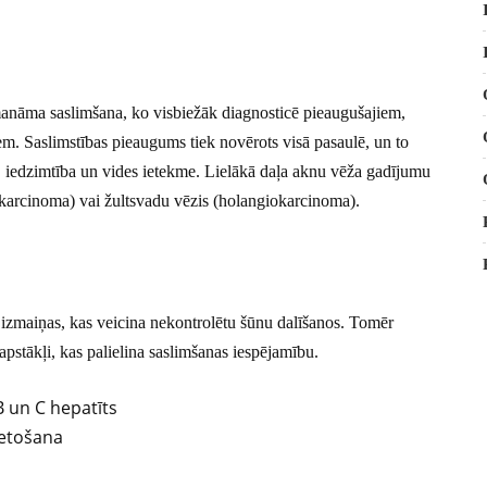
nemanāma saslimšana, ko visbiežāk diagnosticē pieaugušajiem,
niem. Saslimstības pieaugums tiek novērots visā pasaulē, un to
, iedzimtība un vides ietekme. Lielākā daļa aknu vēža gadījumu
 karcinoma) vai žultsvadu vēzis (holangiokarcinoma).
 izmaiņas, kas veicina nekontrolētu šūnu dalīšanos. Tomēr
apstākļi, kas palielina saslimšanas iespējamību.
B un C hepatīts
ietošana