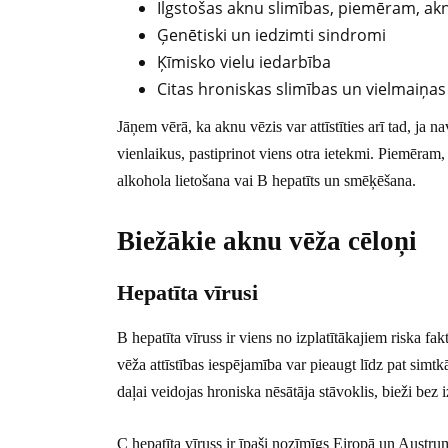
Ilgstošas aknu slimības, piemēram, akn
Ģenētiski un iedzimti sindromi
Ķīmisko vielu iedarbība
Citas hroniskas slimības un vielmaiņas
Jāņem vērā, ka aknu vēzis var attīstīties arī tad, ja n
vienlaikus, pastiprinot viens otra ietekmi. Piemēram,
alkohola lietošana vai B hepatīts un smēķēšana.
Biežākie aknu vēža cēloņi
Hepatīta vīrusi
B hepatīta vīruss ir viens no izplatītākajiem riska 
vēža attīstības iespējamība var pieaugt līdz pat simtk
daļai veidojas hroniska nēsātāja stāvoklis, bieži bez
C hepatīta vīruss ir īpaši nozīmīgs Eiropā un Austrum