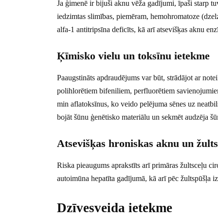
Ja ģimenē ir bijuši aknu vēža gadījumi, īpaši starp tu
iedzimtas slimības, piemēram, hemohromatoze (dzelz
alfa-1 antitripsīna deficīts, kā arī atsevišķas aknu en
Ķīmisko vielu un toksīnu ietekme
Paaugstināts apdraudējums var būt, strādājot ar note
polihlorētiem bifeniliem, perfluorētiem savienojumie
min aflatoksīnus, ko veido pelējuma sēnes uz neatbil
bojāt šūnu ģenētisko materiālu un sekmēt audzēja šūn
Atsevišķas hroniskas aknu un žults
Riska pieaugums aprakstīts arī primāras žultsceļu cir
autoimūna hepatīta gadījumā, kā arī pēc žultspūšļa 
Dzīvesveida ietekme