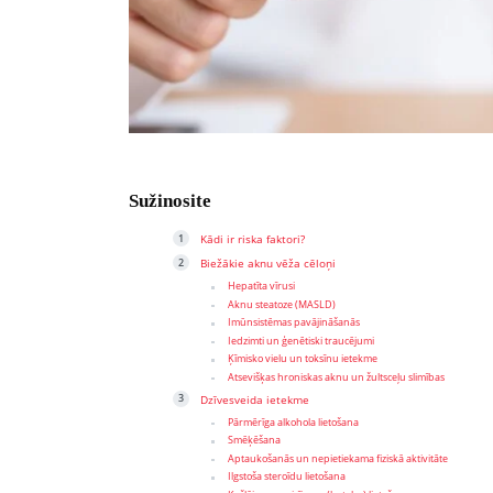
Sužinosite
Kādi ir riska faktori?
Biežākie aknu vēža cēloņi
Hepatīta vīrusi
Aknu steatoze (MASLD)
Imūnsistēmas pavājināšanās
Iedzimti un ģenētiski traucējumi
Ķīmisko vielu un toksīnu ietekme
Atsevišķas hroniskas aknu un žultsceļu slimības
Dzīvesveida ietekme
Pārmērīga alkohola lietošana
Smēķēšana
Aptaukošanās un nepietiekama fiziskā aktivitāte
Ilgstoša steroīdu lietošana