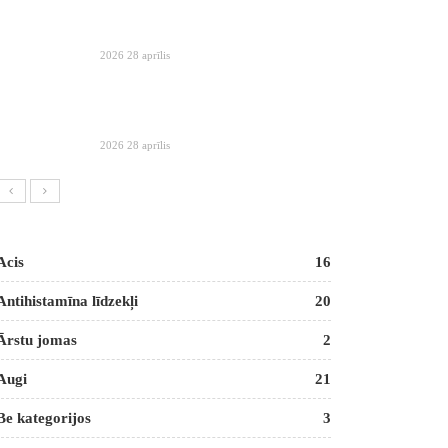
2026 28 aprīlis
2026 28 aprīlis
Acis
16
Antihistamīna līdzekļi
20
Ārstu jomas
2
Augi
21
Be kategorijos
3