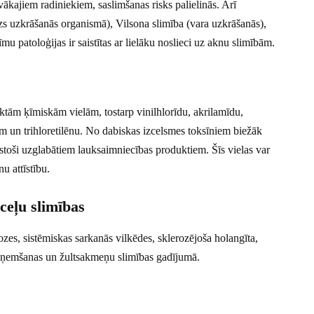
vākajiem radiniekiem, saslimšanas risks palielinās. Arī
s uzkrāšanās organismā), Vilsona slimība (vara uzkrāšanās),
zīmu patoloģijas ir saistītas ar lielāku noslieci uz aknu slimībām.
iktām ķīmiskām vielām, tostarp vinilhlorīdu, akrilamīdu,
m un trihloretilēnu. No dabiskas izcelsmes toksīniem biežāk
stoši uzglabātiem lauksaimniecības produktiem. Šīs vielas var
u attīstību.
ceļu slimības
ozes, sistēmiskas sarkanās vilkēdes, sklerozējoša holangīta,
izņemšanas un žultsakmeņu slimības gadījumā.