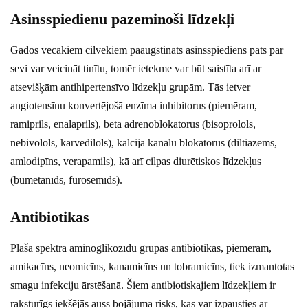
Asinsspiedienu pazeminoši līdzekļi
Gados vecākiem cilvēkiem paaugstināts asinsspiediens pats par
sevi var veicināt tinītu, tomēr ietekme var būt saistīta arī ar
atsevišķām antihipertensīvo līdzekļu grupām. Tās ietver
angiotensīnu konvertējošā enzīma inhibitorus (piemēram,
ramiprils, enalaprils), beta adrenoblokatorus (bisoprolols,
nebivolols, karvedilols), kalcija kanālu blokatorus (diltiazems,
amlodipīns, verapamils), kā arī cilpas diurētiskos līdzekļus
(bumetanīds, furosemīds).
Antibiotikas
Plaša spektra aminoglikozīdu grupas antibiotikas, piemēram,
amikacīns, neomicīns, kanamicīns un tobramicīns, tiek izmantotas
smagu infekciju ārstēšanā. Šiem antibiotiskajiem līdzekļiem ir
raksturīgs iekšējās auss bojājuma risks, kas var izpausties ar