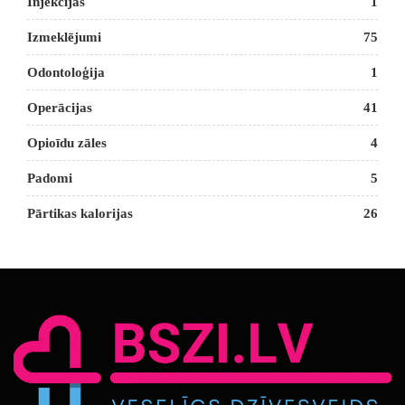
Injekcijas
1
Izmeklējumi
75
Odontoloģija
1
Operācijas
41
Opioīdu zāles
4
Padomi
5
Pārtikas kalorijas
26