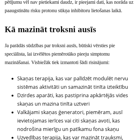
pētījumu vēl nav pietiekami daudz, ir pieejami dati, kas norāda uz
paaugstinātu risku protonu sūkņa inhibitoru lietošanas laikā.
Kā mazināt troksni ausīs
Ja parādās sūdzības par troksni ausīs, būtiski vērsties pie
speciālista, lai izvēlētos piemērotāko pieeju simptomu
mazināšanai. Visbiežāk tiek izmantoti šādi risinājumi:
Skaņas terapija, kas var palīdzēt modulēt nervu
sistēmas aktivitāti un samazināt tinīta izteiktību
Dzirdes aparāti, kas pastiprina apkārtējās vides
skaņas un mazina tinīta uztveri
Valkājami skaņas ģeneratori, piemēram, ausī
ievietojamas ierīces vai citi skaņas avoti, kas
nodrošina mierīgu un patīkamu fona skaņu
Uzvedības terapija, kas var mazināt trauksmi,