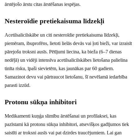
ārstējošo ārstu citas ārstēšanas iespējas.
Nesteroīdie pretiekaisuma līdzekļi
Acetilsalicilskābe un citi nesteroīdie pretiekaisuma līdzekļi,
piemēram, ibuprofēns, lietoti lielās devās vai ļoti bieži, var izraisīt
pārejošu troksni ausīs. Pētījumi liecina, ka bieža (6–7 dienas
nedēļā) un vidēji intensīva acetilsalicilskābes lietošana palielina
tinīta risku, īpaši sievietēm, kas jaunākas par 60 gadiem.
Samazinot devu vai pārtraucot lietošanu, šī nevēlamā iedarbība
parasti izzūd.
Protonu sūkņa inhibitori
Medikamenti kuņģa slimību ārstēšanai un profilaksei, kas
pazīstami kā protonu sūkņa inhibitori, atsevišķos gadījumos tiek
saistīti ar troksni ausīs vai pat dzirdes traucējumiem. Lai gan