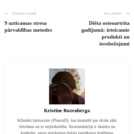
Previous Article
Next Article
9 uzticamas stresa
Diēta osteoartrīta
pārvaldības metodes
gadījumā: ieteicamie
produkti un
ierobežojumi
Kristīne Rozenberga
Klīniskā farmaceite (PharmD), kas konsultē par drošu zāļu
lietošanu un to mijiedarbību. Komunikācijā ir skaidra un
konkrēta, savus ieteikumus balsta jaunākajos ārstēšanas