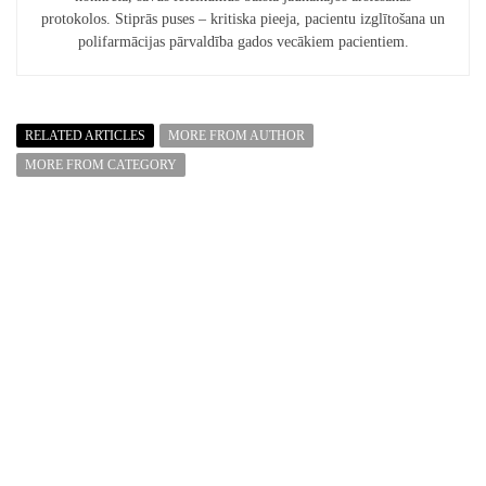
protokolos. Stiprās puses – kritiska pieeja, pacientu izglītošana un
polifarmācijas pārvaldība gados vecākiem pacientiem.
RELATED ARTICLES
MORE FROM AUTHOR
MORE FROM CATEGORY