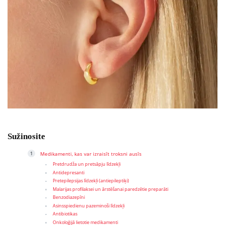
Sužinosite
Medikamenti, kas var izraisīt troksni ausīs
Pretdrudža un pretsāpju līdzekļi
Antidepresanti
Pretepilepsijas līdzekļi (antiepileptiķi)
Malarijas profilaksei un ārstēšanai paredzētie preparāti
Benzodiazepīni
Asinsspiedienu pazeminoši līdzekļi
Antibiotikas
Onkoloģijā lietotie medikamenti