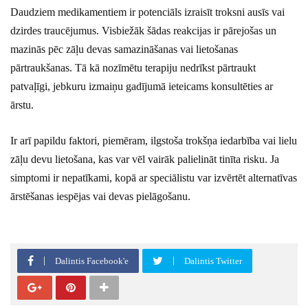
Daudziem medikamentiem ir potenciāls izraisīt troksni ausīs vai
dzirdes traucējumus. Visbiežāk šādas reakcijas ir pārejošas un
mazinās pēc zāļu devas samazināšanas vai lietošanas
pārtraukšanas. Tā kā nozīmētu terapiju nedrīkst pārtraukt
patvaļīgi, jebkuru izmaiņu gadījumā ieteicams konsultēties ar
ārstu.
Ir arī papildu faktori, piemēram, ilgstoša trokšņa iedarbība vai lielu
zāļu devu lietošana, kas var vēl vairāk palielināt tinīta risku. Ja
simptomi ir nepatīkami, kopā ar speciālistu var izvērtēt alternatīvas
ārstēšanas iespējas vai devas pielāgošanu.
Dalintis Facebook'e
Dalintis Twitter