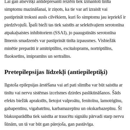
Lai gan atsevišķi antidepresanti reizēm tiek izmantoti tinīta
simptomu mazināšanai, ir ziņots, ka tie var arī izraisīt vai
pastiprināt troksni ausīs cilvēkiem, kuri šo simptomu jau iepriekš ir
piedzīvojuši. Īpaši bieži tas tiek saistīts ar selektīvajiem serotonīna
atpakaļsaistes inhibitoriem (SSAI), jo paaugstināts serotonīna
līmenis smadzenēs var pastiprināt tinīta izpausmes. Visbiežāk
minētie preparāti ir amitriptilīns, escitaloprams, nortriptilīns,
fluoksetīns, imipramīns un sertralīns.
Pretepilepsijas līdzekļi (antiepileptiķi)
Ilgstoša epilepsijas ārstēšana vai arī pati slimība var būt saistīta ar
tinītu vai nervu sistēmas izcelsmes dzirdes pasliktināšanos. Šāds
efekts biežāk aprakstīts, lietojot valproātu, fenitoīnu, lamotrigīnu,
gabapentīnu, vigabatrīnu, karbamazepīnu un okskarbazepīnu. Šī
blakusparādība tiek saistīta ar traucētu signālu pārvadi starp nervu
šūnām, un tā var būt gan pārejoša, gan pastāvīga.