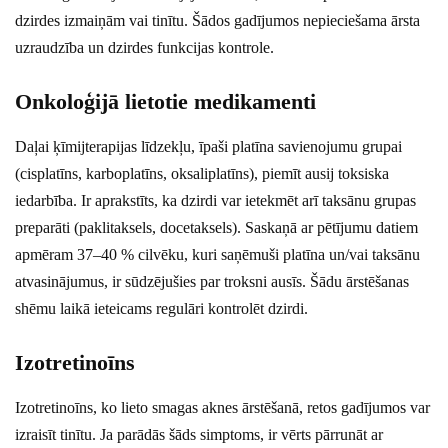
dzirdes izmaiņām vai tinītu. Šādos gadījumos nepieciešama ārsta
uzraudzība un dzirdes funkcijas kontrole.
Onkoloģijā lietotie medikamenti
Daļai ķīmijterapijas līdzekļu, īpaši platīna savienojumu grupai
(cisplatīns, karboplatīns, oksaliplatīns), piemīt ausij toksiska
iedarbība. Ir aprakstīts, ka dzirdi var ietekmēt arī taksānu grupas
preparāti (paklitaksels, docetaksels). Saskaņā ar pētījumu datiem
apmēram 37–40 % cilvēku, kuri saņēmuši platīna un/vai taksānu
atvasinājumus, ir sūdzējušies par troksni ausīs. Šādu ārstēšanas
shēmu laikā ieteicams regulāri kontrolēt dzirdi.
Izotretinoīns
Izotretinoīns, ko lieto smagas aknes ārstēšanā, retos gadījumos var
izraisīt tinītu. Ja parādās šāds simptoms, ir vērts pārrunāt ar