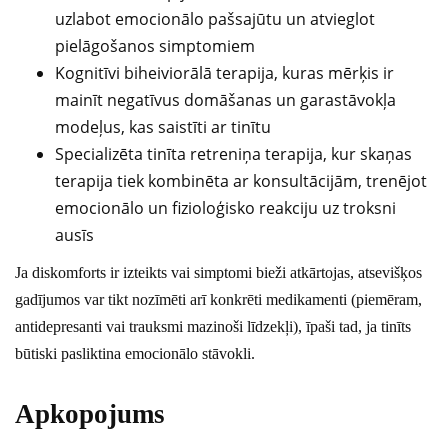
uzlabot emocionālo pašsajūtu un atvieglot
pielāgošanos simptomiem
Kognitīvi biheiviorālā terapija, kuras mērķis ir
mainīt negatīvus domāšanas un garastāvokļa
modeļus, kas saistīti ar tinītu
Specializēta tinīta retreniņa terapija, kur skaņas
terapija tiek kombinēta ar konsultācijām, trenējot
emocionālo un fizioloģisko reakciju uz troksni
ausīs
Ja diskomforts ir izteikts vai simptomi bieži atkārtojas, atsevišķos
gadījumos var tikt nozīmēti arī konkrēti medikamenti (piemēram,
antidepresanti vai trauksmi mazinoši līdzekļi), īpaši tad, ja tinīts
būtiski pasliktina emocionālo stāvokli.
Apkopojums