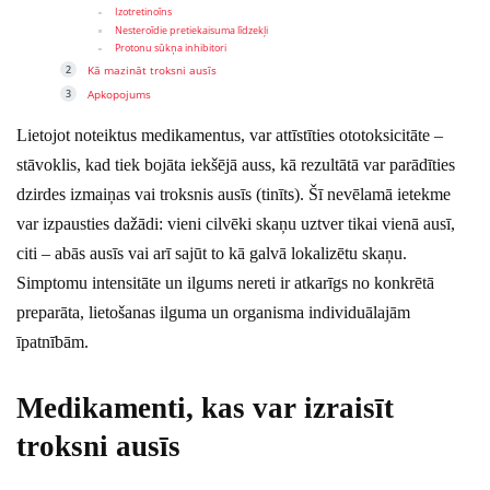
Izotretinoīns
Nesteroīdie pretiekaisuma līdzekļi
Protonu sūkņa inhibitori
Kā mazināt troksni ausīs
Apkopojums
Lietojot noteiktus medikamentus, var attīstīties ototoksicitāte –
stāvoklis, kad tiek bojāta iekšējā auss, kā rezultātā var parādīties
dzirdes izmaiņas vai troksnis ausīs (tinīts). Šī nevēlamā ietekme
var izpausties dažādi: vieni cilvēki skaņu uztver tikai vienā ausī,
citi – abās ausīs vai arī sajūt to kā galvā lokalizētu skaņu.
Simptomu intensitāte un ilgums nereti ir atkarīgs no konkrētā
preparāta, lietošanas ilguma un organisma individuālajām
īpatnībām.
Medikamenti, kas var izraisīt
troksni ausīs