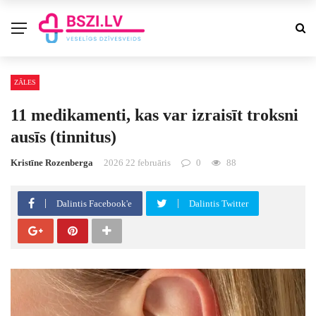
ZĀLES
11 medikamenti, kas var izraisīt troksni
ausīs (tinnitus)
Kristīne Rozenberga
2026 22 februāris
0
88
Dalintis Facebook'e
Dalintis Twitter