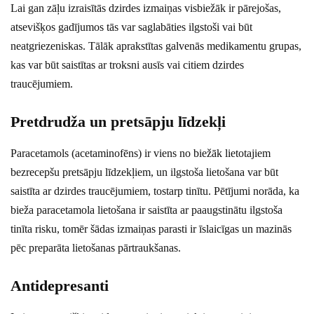
Lai gan zāļu izraisītās dzirdes izmaiņas visbiežāk ir pārejošas,
atsevišķos gadījumos tās var saglabāties ilgstoši vai būt
neatgriezeniskas. Tālāk aprakstītas galvenās medikamentu grupas,
kas var būt saistītas ar troksni ausīs vai citiem dzirdes
traucējumiem.
Pretdrudža un pretsāpju līdzekļi
Paracetamols (acetaminofēns) ir viens no biežāk lietotajiem
bezrecepšu pretsāpju līdzekļiem, un ilgstoša lietošana var būt
saistīta ar dzirdes traucējumiem, tostarp tinītu. Pētījumi norāda, ka
bieža paracetamola lietošana ir saistīta ar paaugstinātu ilgstoša
tinīta risku, tomēr šādas izmaiņas parasti ir īslaicīgas un mazinās
pēc preparāta lietošanas pārtraukšanas.
Antidepresanti