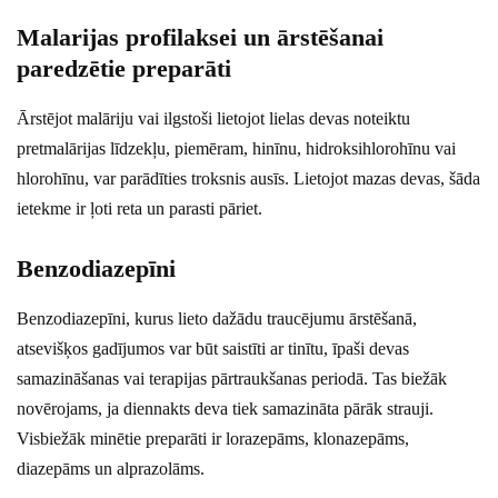
Malarijas profilaksei un ārstēšanai
paredzētie preparāti
Ārstējot malāriju vai ilgstoši lietojot lielas devas noteiktu
pretmalārijas līdzekļu, piemēram, hinīnu, hidroksihlorohīnu vai
hlorohīnu, var parādīties troksnis ausīs. Lietojot mazas devas, šāda
ietekme ir ļoti reta un parasti pāriet.
Benzodiazepīni
Benzodiazepīni, kurus lieto dažādu traucējumu ārstēšanā,
atsevišķos gadījumos var būt saistīti ar tinītu, īpaši devas
samazināšanas vai terapijas pārtraukšanas periodā. Tas biežāk
novērojams, ja diennakts deva tiek samazināta pārāk strauji.
Visbiežāk minētie preparāti ir lorazepāms, klonazepāms,
diazepāms un alprazolāms.